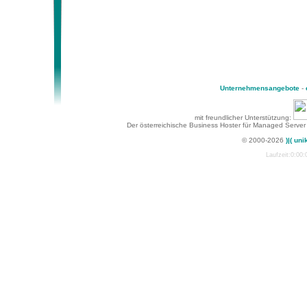
Unternehmensangebote
-
mit freundlicher Unterstützung:
Der österreichische Business Hoster für Managed Server
© 2000-2026
)|( uni
Laufzeit:0:00