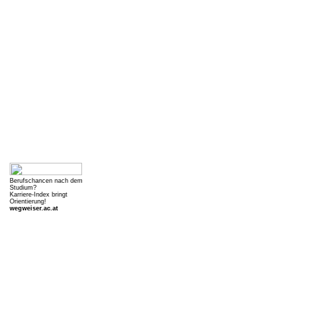
Berufschancen nach dem
Studium?
Karriere-Index bringt
Orientierung!
wegweiser.ac.at