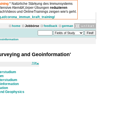
ining
* Natürliche Stärkung des Immunsystems
intensive Atem&K;örper-Übungen
reduzieren
chVideos und OnlineTrainings zeigen wie's geht.
g.at/corona_immun_kraft_training/
home
Jobbörse
feedback
german
eoinformation
Surveying and Geoinformation'
erstudium
ium
terstudium
information
ation
and Geophysics