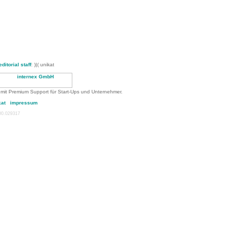
editorial staff
: )|( unikat
 mit Premium Support für Start-Ups und Unternehmer.
kat
impressum
:00.029317