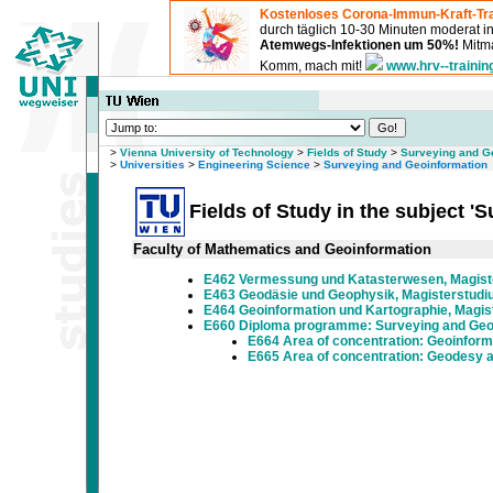
Kostenloses Corona-Immun-Kraft-Tra
durch täglich 10-30 Minuten moderat 
Atemwegs-Infektionen um 50%!
Mitma
Komm, mach mit!
www.hrv--trainin
>
Vienna University of Technology
>
Fields of Study
>
Surveying and G
>
Universities
>
Engineering Science
>
Surveying and Geoinformation
Fields of Study in the subject '
Faculty of Mathematics and Geoinformation
E462 Vermessung und Katasterwesen, Magist
E463 Geodäsie und Geophysik, Magisterstud
E464 Geoinformation und Kartographie, Magis
E660 Diploma programme: Surveying and Geo
E664 Area of concentration: Geoinform
E665 Area of concentration: Geodesy 