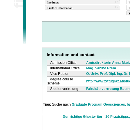
Institutes
Further information
T
K
Information and contact
Admission Office
Amtsdirektorin Anna-Mari
International Office
Mag. Sabine Prem
Vice Rector
O. Univ.-Prof. Dipl.-Ing. Dr
degree course
http://www.zv.tugraz.at/s
scheme
Studienvertretung
Fakultätsvertretung Bau
Tipp:
Suche nach
Graduate Program Geosciences, b
Der richtige Ghostwriter - 10 Praxistipps,