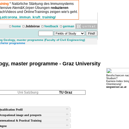
ining
* Natürliche Stärkung des Immunsystems
intensive Atem&K;örper-Übungen
reduzieren
chVideos und OnlineTrainings zeigen wie's geht.
g.at/corona_immun_kraft_training/
home
Jobbörse
feedback
german
g Geology, master programme (Faculty of Civil Engineering)
chelor programme
gy, master programme - Graz University
Berufschancen na
Studium?
Karriere-Index brin
Orientierung!
wegweiser.ac.at
Uni Salzburg
TU Graz
ualification Profil
ccupational image and prospects
nternational & Practical Training
egree