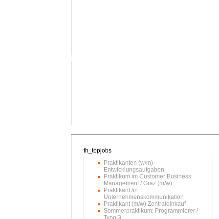
Praktikanten (w/m)
Entwicklungsaufgaben
Praktikum im Customer Business
Management / Graz (m/w)
Praktikant /in
Unternehmenskommunikation
Praktikant (m/w) Zentraleinkauf
Sommerpraktikum: Programmierer /
Typo 3