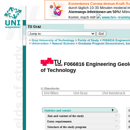
Kostenloses Corona-Immun-Kraft-Tra
durch täglich 10-30 Minuten moderat 
Atemwegs-Infektionen um 50%!
Mitma
Komm, mach mit!
www.hrv--trainin
>
Graz University of Technology
>
Fields of Study
>
F066816 Engineerin
>
Universities
>
Natural Science
>
Graduate Program Geosciences, ba
F066816 Engineering Geolo
of Technology
Uni Wien
Uni Graz
Uni Innsbruck
Statistics and contact
Q
Aim and content of the study
O
Entry requirements
I
Structure of the study program
D