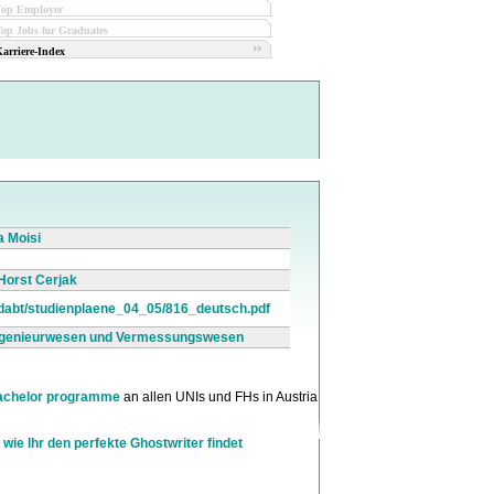
Top Employer
op Jobs for Graduates
arriere-Index
a Moisi
. Horst Cerjak
tudabt/studienplaene_04_05/816_deutsch.pdf
ingenieurwesen und Vermessungswesen
achelor programme
an allen UNIs und FHs in Austria
 wie Ihr den perfekte Ghostwriter findet