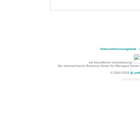
Unternehmensangebote
-
mit freundlicher Unterstützung:
Der österreichische Business Hoster für Managed Server
© 2000-2026
)|( uni
Laufzeit:0:00