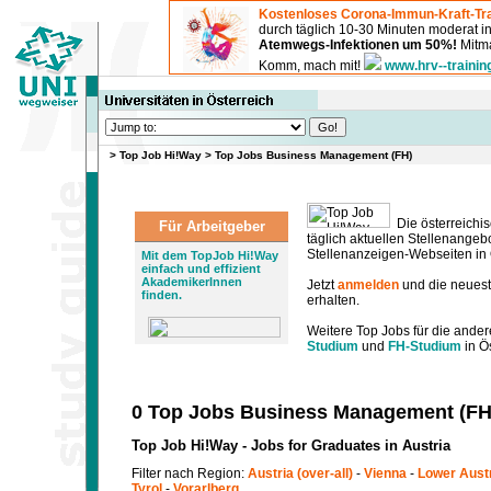
Kostenloses Corona-Immun-Kraft-Tra
durch täglich 10-30 Minuten moderat 
Atemwegs-Infektionen um 50%!
Mitma
Komm, mach mit!
www.hrv--trainin
>
Top Job Hi!Way
>
Top Jobs Business Management (FH)
Die österreichis
Für Arbeitgeber
täglich aktuellen Stellenange
Stellenanzeigen-Webseiten in Ö
Mit dem TopJob Hi!Way
einfach und effizient
AkademikerInnen
Jetzt
anmelden
und die neues
finden.
erhalten.
Weitere Top Jobs für die ander
Studium
und
FH-Studium
in Ös
0 Top Jobs Business Management (FH
Top Job Hi!Way - Jobs for Graduates in Austria
Filter nach Region:
Austria (over-all)
-
Vienna
-
Lower Aust
Tyrol
-
Vorarlberg