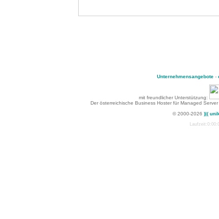
Unternehmensangebote
-
mit freundlicher Unterstützung:
Der österreichische Business Hoster für Managed Server
© 2000-2026
)|( uni
Laufzeit:0:00