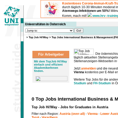
Kostenloses Corona-Immun-Kraft-Tra
durch täglich 10-30 Minuten moderat 
Atemwegs-Infektionen um 50%!
Mitma
Komm, mach mit!
www.hrv--trainin
>
Top Job Hi!Way
>
Top Jobs International Business & Management (FH
Die österreichis
Für Arbeitgeber
täglich aktuellen Stellenange
Stellenanzeigen-Webseiten in Ö
Mit dem TopJob Hi!Way
einfach und effizient
AkademikerInnen
Jetzt
anmelden
und die neues
finden.
Vienna
kostenlos per E-Mail er
Weitere Top Jobs für die ander
Studium
und
FH-Studium
in Ös
0 Top Jobs International Business & 
Top Job Hi!Way - Jobs for Graduates in Austria
Filter nach Region:
Austria (over-all)
-
Vienna
-
Lower Aust
Tyrol
-
Vorarlberg