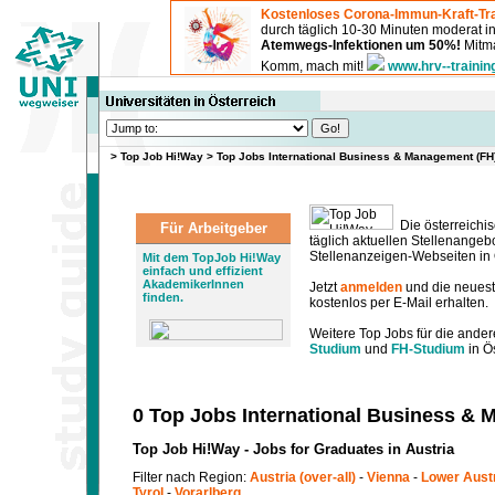
Kostenloses Corona-Immun-Kraft-Tra
durch täglich 10-30 Minuten moderat 
Atemwegs-Infektionen um 50%!
Mitma
Komm, mach mit!
www.hrv--trainin
>
Top Job Hi!Way
>
Top Jobs International Business & Management (FH
Die österreichis
Für Arbeitgeber
täglich aktuellen Stellenange
Stellenanzeigen-Webseiten in Ö
Mit dem TopJob Hi!Way
einfach und effizient
AkademikerInnen
Jetzt
anmelden
und die neues
finden.
kostenlos per E-Mail erhalten.
Weitere Top Jobs für die ander
Studium
und
FH-Studium
in Ös
0 Top Jobs International Business &
Top Job Hi!Way - Jobs for Graduates in Austria
Filter nach Region:
Austria (over-all)
-
Vienna
-
Lower Aust
Tyrol
-
Vorarlberg