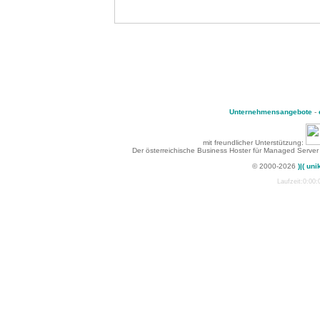
Unternehmensangebote
-
mit freundlicher Unterstützung:
Der österreichische Business Hoster für Managed Server
© 2000-2026
)|( uni
Laufzeit:0:00