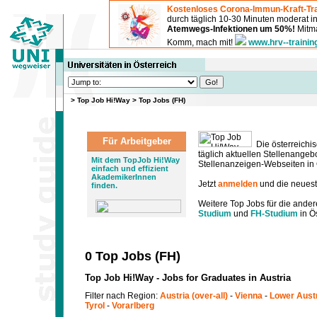
Kostenloses Corona-Immun-Kraft-Tra
durch täglich 10-30 Minuten moderat 
Atemwegs-Infektionen um 50%!
Mitma
Komm, mach mit!
www.hrv--trainin
>
Top Job Hi!Way
>
Top Jobs (FH)
Für Arbeitgeber
Die österreichis
täglich aktuellen Stellenange
Mit dem TopJob Hi!Way
Stellenanzeigen-Webseiten in Ö
einfach und effizient
AkademikerInnen
Jetzt
anmelden
und die neues
finden.
Weitere Top Jobs für die ander
Studium
und
FH-Studium
in Ös
0 Top Jobs (FH)
Top Job Hi!Way - Jobs for Graduates in Austria
Filter nach Region:
Austria (over-all)
-
Vienna
-
Lower Aust
Tyrol
-
Vorarlberg