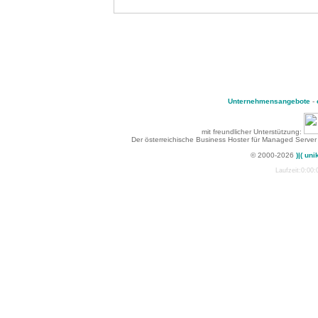
Unternehmensangebote
-
mit freundlicher Unterstützung:
Der österreichische Business Hoster für Managed Server
© 2000-2026
)|( uni
Laufzeit:0:00