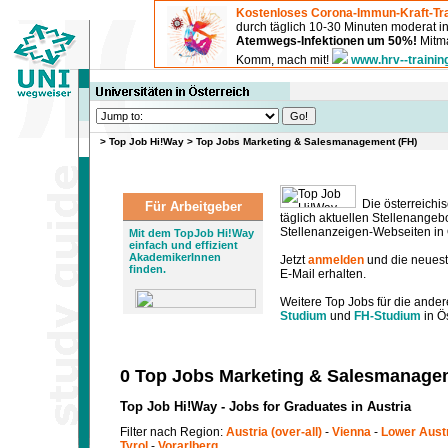
Kostenloses Corona-Immun-Kraft-Tra
durch täglich 10-30 Minuten moderat 
Atemwegs-Infektionen um 50%!
Mitma
Komm, mach mit!
www.hrv--trainin
>
Top Job Hi!Way
>
Top Jobs Marketing & Salesmanagement (FH)
Die österreichis
Für Arbeitgeber
täglich aktuellen Stellenange
Stellenanzeigen-Webseiten in Ö
Mit dem TopJob Hi!Way
einfach und effizient
AkademikerInnen
Jetzt
anmelden
und die neues
finden.
E-Mail erhalten.
Weitere Top Jobs für die ander
Studium
und
FH-Studium
in Ös
0 Top Jobs Marketing & Salesmanage
Top Job Hi!Way - Jobs for Graduates in Austria
Filter nach Region:
Austria (over-all)
-
Vienna
-
Lower Aust
Tyrol
-
Vorarlberg