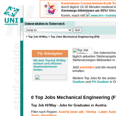
Kostenloses Corona-Immun-Kraft-Tra
durch täglich 10-30 Minuten moderat 
Atemwegs-Infektionen um 50%!
Mitma
Komm, mach mit!
www.hrv--trainin
>
Top Job Hi!Way
>
Top Jobs Mechanical Engineering (FH)
Die österreichis
Für Arbeitgeber
täglich aktuellen Stellenange
Stellenanzeigen-Webseiten in Ö
Mit dem TopJob Hi!Way
einfach und effizient
AkademikerInnen
Jetzt
anmelden
und die neues
finden.
erhalten.
Weitere Top Jobs für die ander
Studium
und
FH-Studium
in Ös
0 Top Jobs Mechanical Engineering (F
Top Job Hi!Way - Jobs for Graduates in Austria
Filter nach Region:
Austria (over-all)
-
Vienna
-
Lower Aust
Tyrol
-
Vorarlberg