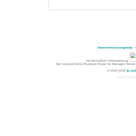
Unternehmensangebote
-
mit freundlicher Unterstützung:
Der österreichische Business Hoster für Managed Server
© 2000-2026
)|( uni
Laufzeit:0:00