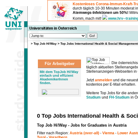
Kostenloses Corona-Immun-Kraft-Tra
durch täglich 10-30 Minuten moderat 
Atemwegs-Infektionen um 50%!
Mitma
Komm, mach mit!
www.hrv--trainin
>
Top Job Hi!Way
>
Top Jobs International Health & Social Management
Die österreichis
Für Arbeitgeber
täglich aktuellen Stellenange
Stellenanzeigen-Webseiten in Ö
Mit dem TopJob Hi!Way
einfach und effizient
AkademikerInnen
Jetzt
anmelden
und die neues
finden.
kostenlos per E-Mail erhalten.
Weitere Top Jobs für die ander
Studium
und
FH-Studium
in Ös
0 Top Jobs International Health & So
Top Job Hi!Way - Jobs for Graduates in Austria
Filter nach Region:
Austria (over-all)
-
Vienna
-
Lower Aust
Tyrol
-
Vorarlberg