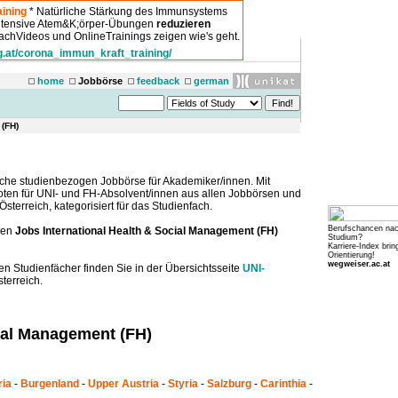
ining
* Natürliche Stärkung des Immunsystems
intensive Atem&K;örper-Übungen
reduzieren
chVideos und OnlineTrainings zeigen wie's geht.
g.at/corona_immun_kraft_training/
home
Jobbörse
feedback
german
 (FH)
che studienbezogen Jobbörse für Akademiker/innen. Mit
boten für UNI- und FH-Absolvent/innen aus allen Jobbörsen und
sterreich, kategorisiert für das Studienfach.
Berufschancen na
ten
Jobs International Health & Social Management (FH)
Studium?
Karriere-Index brin
Orientierung!
wegweiser.ac.at
en Studienfächer finden Sie in der Übersichtsseite
UNI-
terreich.
cial Management (FH)
ria
-
Burgenland
-
Upper Austria
-
Styria
-
Salzburg
-
Carinthia
-