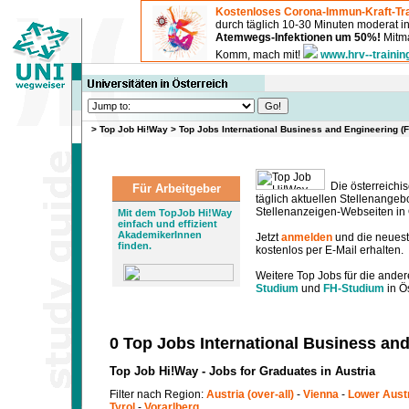
Kostenloses Corona-Immun-Kraft-Tra
durch täglich 10-30 Minuten moderat 
Atemwegs-Infektionen um 50%!
Mitma
Komm, mach mit!
www.hrv--trainin
>
Top Job Hi!Way
>
Top Jobs International Business and Engineering (
Die österreichis
Für Arbeitgeber
täglich aktuellen Stellenange
Stellenanzeigen-Webseiten in Ö
Mit dem TopJob Hi!Way
einfach und effizient
AkademikerInnen
Jetzt
anmelden
und die neues
finden.
kostenlos per E-Mail erhalten.
Weitere Top Jobs für die ander
Studium
und
FH-Studium
in Ös
0 Top Jobs International Business an
Top Job Hi!Way - Jobs for Graduates in Austria
Filter nach Region:
Austria (over-all)
-
Vienna
-
Lower Aust
Tyrol
-
Vorarlberg