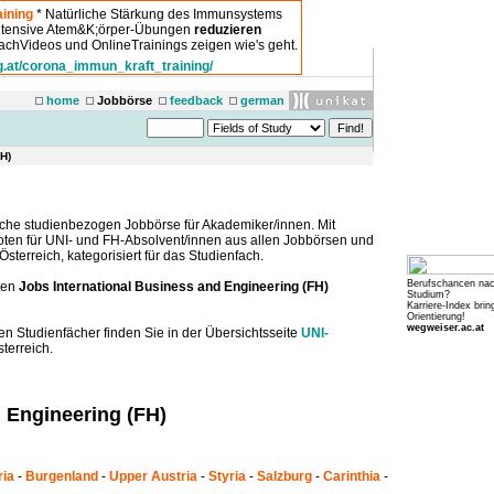
ining
* Natürliche Stärkung des Immunsystems
intensive Atem&K;örper-Übungen
reduzieren
chVideos und OnlineTrainings zeigen wie's geht.
g.at/corona_immun_kraft_training/
home
Jobbörse
feedback
german
FH)
che studienbezogen Jobbörse für Akademiker/innen. Mit
boten für UNI- und FH-Absolvent/innen aus allen Jobbörsen und
sterreich, kategorisiert für das Studienfach.
Berufschancen na
ten
Jobs International Business and Engineering (FH)
Studium?
Karriere-Index brin
Orientierung!
wegweiser.ac.at
en Studienfächer finden Sie in der Übersichtsseite
UNI-
terreich.
d Engineering (FH)
ria
-
Burgenland
-
Upper Austria
-
Styria
-
Salzburg
-
Carinthia
-