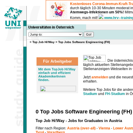
Kostenloses Corona-Immun-Kraft-Tra
durch täglich 10-30 Minuten moderat 
Atemwegs-Infektionen um 50%!
Mitma
Komm, mach mit!
www.hrv--trainin
>
Top Job Hi!Way
>
Top Jobs Software Engineering (FH)
Die österreichis
Für Arbeitgeber
täglich aktuellen Stellenange
Stellenanzeigen-Webseiten in Ö
Mit dem TopJob Hi!Way
einfach und effizient
AkademikerInnen
Jetzt
anmelden
und die neues
finden.
erhalten.
Weitere Top Jobs für die ander
Studium
und
FH-Studium
in Ös
0 Top Jobs Software Engineering (FH)
Top Job Hi!Way - Jobs for Graduates in Austria
Filter nach Region:
Austria (over-all)
-
Vienna
-
Lower Aust
Tyrol
-
Vorarlberg