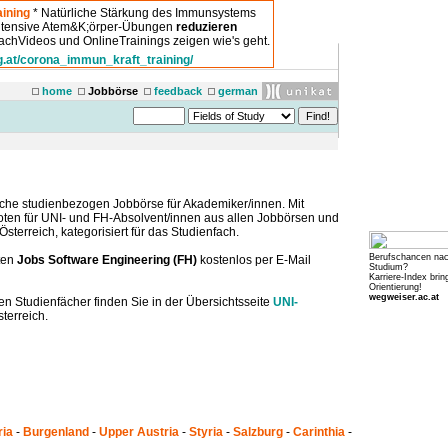
ining
* Natürliche Stärkung des Immunsystems
intensive Atem&K;örper-Übungen
reduzieren
chVideos und OnlineTrainings zeigen wie's geht.
g.at/corona_immun_kraft_training/
home
Jobbörse
feedback
german
che studienbezogen Jobbörse für Akademiker/innen. Mit
boten für UNI- und FH-Absolvent/innen aus allen Jobbörsen und
sterreich, kategorisiert für das Studienfach.
Berufschancen na
ten
Jobs Software Engineering (FH)
kostenlos per E-Mail
Studium?
Karriere-Index brin
Orientierung!
wegweiser.ac.at
en Studienfächer finden Sie in der Übersichtsseite
UNI-
terreich.
ria
-
Burgenland
-
Upper Austria
-
Styria
-
Salzburg
-
Carinthia
-