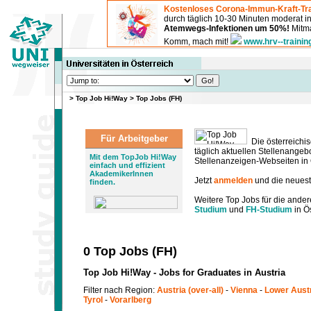
Kostenloses Corona-Immun-Kraft-Tra
durch täglich 10-30 Minuten moderat 
Atemwegs-Infektionen um 50%!
Mitma
Komm, mach mit!
www.hrv--trainin
>
Top Job Hi!Way
>
Top Jobs (FH)
Für Arbeitgeber
Die österreichis
täglich aktuellen Stellenange
Mit dem TopJob Hi!Way
Stellenanzeigen-Webseiten in Ö
einfach und effizient
AkademikerInnen
Jetzt
anmelden
und die neues
finden.
Weitere Top Jobs für die ander
Studium
und
FH-Studium
in Ös
0 Top Jobs (FH)
Top Job Hi!Way - Jobs for Graduates in Austria
Filter nach Region:
Austria (over-all)
-
Vienna
-
Lower Aust
Tyrol
-
Vorarlberg