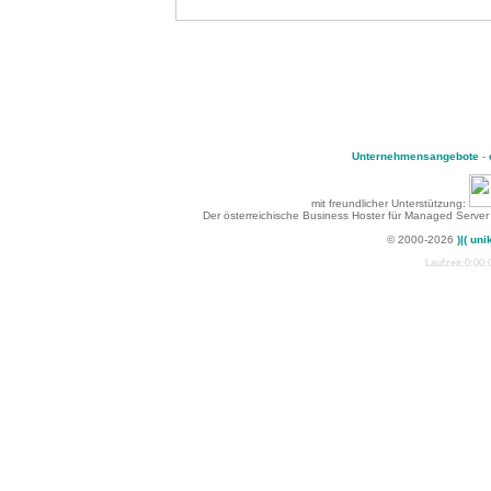
Unternehmensangebote
-
mit freundlicher Unterstützung:
Der österreichische Business Hoster für Managed Server
© 2000-2026
)|( uni
Laufzeit:0:00