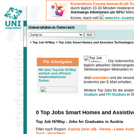
Kostenloses Corona-Immun-Kraft-Tra
durch täglich 10-30 Minuten moderat 
Atemwegs-Infektionen um 50%!
Mitma
Komm, mach mit!
www.hrv--trainin
>
Top Job Hi!Way
>
Top Jobs Smart Homes and Assistive Technologies
Die österreichis
Für Arbeitgeber
täglich aktuellen Stellenange
Stellenanzeigen-Webseiten in Ö
Mit dem TopJob Hi!Way
einfach und effizient
AkademikerInnen
Jetzt
anmelden
und die neues
finden.
kostenlos per E-Mail erhalten.
Weitere Top Jobs für die ander
Studium
und
FH-Studium
in Ös
0 Top Jobs Smart Homes and Assistiv
Top Job Hi!Way - Jobs for Graduates in Austria
Filter nach Region:
Austria (over-all)
-
Vienna
-
Lower Aust
Tyrol
-
Vorarlberg