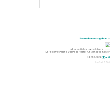
Unternehmensangebote
-
mit freundlicher Unterstützung:
Der österreichische Business Hoster für Managed Server
© 2000-2026
)|( uni
Laufzeit:0:00