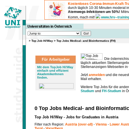
Kostenloses Corona-Immun-Kraft-Tra
durch täglich 10-30 Minuten moderat 
Atemwegs-Infektionen um 50%!
Mitma
Komm, mach mit!
www.hrv--trainin
>
Top Job Hi!Way
>
Top Jobs Medical- and Bioinformatics (FH)
Die österreichis
Für Arbeitgeber
täglich aktuellen Stellenange
Stellenanzeigen-Webseiten in Ö
Mit dem TopJob Hi!Way
einfach und effizient
AkademikerInnen
Jetzt
anmelden
und die neues
finden.
Mail erhalten.
Weitere Top Jobs für die ander
Studium
und
FH-Studium
in Ös
0 Top Jobs Medical- and Bioinformatic
Top Job Hi!Way - Jobs for Graduates in Austria
Filter nach Region:
Austria (over-all)
-
Vienna
-
Lower Aust
Tyrol
-
Vorarlberg