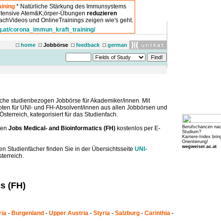
ining
* Natürliche Stärkung des Immunsystems
intensive Atem&K;örper-Übungen
reduzieren
chVideos und OnlineTrainings zeigen wie's geht.
g.at/corona_immun_kraft_training/
home
Jobbörse
feedback
german
che studienbezogen Jobbörse für Akademiker/innen. Mit
boten für UNI- und FH-Absolvent/innen aus allen Jobbörsen und
sterreich, kategorisiert für das Studienfach.
Berufschancen na
ten
Jobs Medical- and Bioinformatics (FH)
kostenlos per E-
Studium?
Karriere-Index brin
Orientierung!
wegweiser.ac.at
en Studienfächer finden Sie in der Übersichtsseite
UNI-
terreich.
s (FH)
ria
-
Burgenland
-
Upper Austria
-
Styria
-
Salzburg
-
Carinthia
-