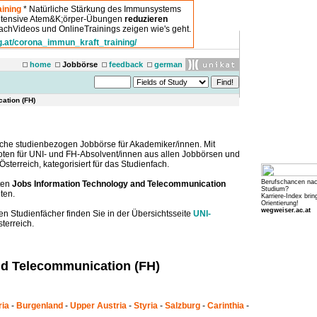
ining
* Natürliche Stärkung des Immunsystems
intensive Atem&K;örper-Übungen
reduzieren
chVideos und OnlineTrainings zeigen wie's geht.
g.at/corona_immun_kraft_training/
home
Jobbörse
feedback
german
cation (FH)
che studienbezogen Jobbörse für Akademiker/innen. Mit
boten für UNI- und FH-Absolvent/innen aus allen Jobbörsen und
sterreich, kategorisiert für das Studienfach.
Berufschancen na
ten
Jobs Information Technology and Telecommunication
Studium?
ten.
Karriere-Index brin
Orientierung!
wegweiser.ac.at
en Studienfächer finden Sie in der Übersichtsseite
UNI-
terreich.
nd Telecommunication (FH)
ria
-
Burgenland
-
Upper Austria
-
Styria
-
Salzburg
-
Carinthia
-