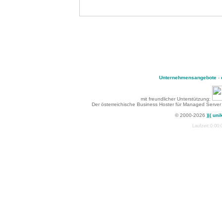
Unternehmensangebote
-
mit freundlicher Unterstützung:
Der österreichische Business Hoster für Managed Server
© 2000-2026
)|( uni
Laufzeit:0:00