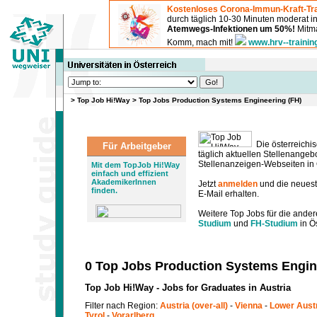
Kostenloses Corona-Immun-Kraft-Tra
durch täglich 10-30 Minuten moderat 
Atemwegs-Infektionen um 50%!
Mitma
Komm, mach mit!
www.hrv--trainin
>
Top Job Hi!Way
>
Top Jobs Production Systems Engineering (FH)
Die österreichis
Für Arbeitgeber
täglich aktuellen Stellenange
Stellenanzeigen-Webseiten in Ö
Mit dem TopJob Hi!Way
einfach und effizient
AkademikerInnen
Jetzt
anmelden
und die neues
finden.
E-Mail erhalten.
Weitere Top Jobs für die ander
Studium
und
FH-Studium
in Ös
0 Top Jobs Production Systems Engin
Top Job Hi!Way - Jobs for Graduates in Austria
Filter nach Region:
Austria (over-all)
-
Vienna
-
Lower Aust
Tyrol
-
Vorarlberg