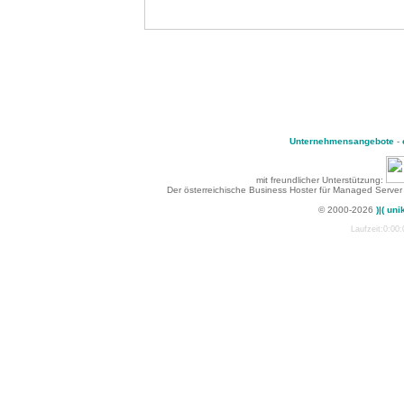
Unternehmensangebote
-
mit freundlicher Unterstützung:
Der österreichische Business Hoster für Managed Server
© 2000-2026
)|( uni
Laufzeit:0:00