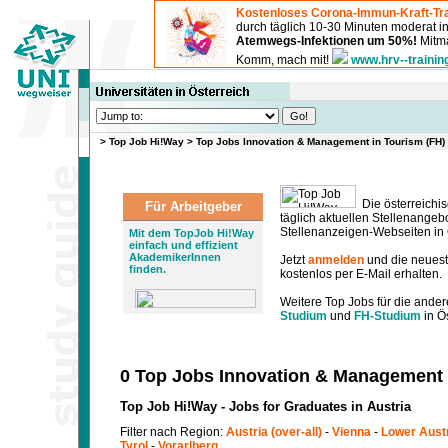
Kostenloses Corona-Immun-Kraft-Tra
durch täglich 10-30 Minuten moderat 
Atemwegs-Infektionen um 50%!
Mitma
Komm, mach mit!
www.hrv--trainin
>
Top Job Hi!Way
>
Top Jobs Innovation & Management in Tourism (FH)
Die österreichis
Für Arbeitgeber
täglich aktuellen Stellenange
Stellenanzeigen-Webseiten in Ö
Mit dem TopJob Hi!Way
einfach und effizient
AkademikerInnen
Jetzt
anmelden
und die neues
finden.
kostenlos per E-Mail erhalten.
Weitere Top Jobs für die ander
Studium
und
FH-Studium
in Ös
0 Top Jobs Innovation & Management 
Top Job Hi!Way - Jobs for Graduates in Austria
Filter nach Region:
Austria (over-all)
-
Vienna
-
Lower Aust
Tyrol
-
Vorarlberg