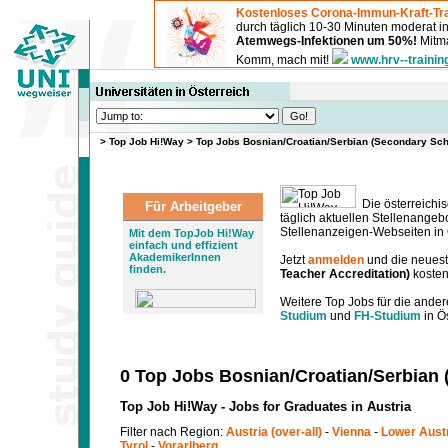
Kostenloses Corona-Immun-Kraft-Tra
durch täglich 10-30 Minuten moderat 
Atemwegs-Infektionen um 50%!
Mitma
Komm, mach mit!
www.hrv--trainin
>
Top Job Hi!Way
>
Top Jobs Bosnian/Croatian/Serbian (Secondary Sch
Die österreichis
Für Arbeitgeber
täglich aktuellen Stellenange
Stellenanzeigen-Webseiten in Ö
Mit dem TopJob Hi!Way
einfach und effizient
AkademikerInnen
Jetzt
anmelden
und die neues
finden.
Teacher Accreditation)
kosten
Weitere Top Jobs für die ander
Studium
und
FH-Studium
in Ös
0 Top Jobs Bosnian/Croatian/Serbian 
Top Job Hi!Way - Jobs for Graduates in Austria
Filter nach Region:
Austria (over-all)
-
Vienna
-
Lower Aust
Tyrol
-
Vorarlberg