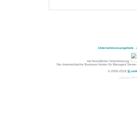
Unternehmensangebote
-
mit freundlicher Unterstützung:
Der österreichische Business Hoster für Managed Server
© 2000-2026
)|( uni
Laufzeit:0:00