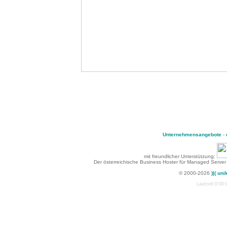
Unternehmensangebote
-
mit freundlicher Unterstützung:
Der österreichische Business Hoster für Managed Server
© 2000-2026
)|( uni
Laufzeit:0:00