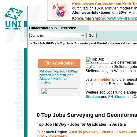
Kostenloses Corona-Immun-Kraft-Tra
durch täglich 10-30 Minuten moderat 
Atemwegs-Infektionen um 50%!
Mitma
Komm, mach mit!
www.hrv--trainin
>
Top Job Hi!Way
>
Top Jobs Surveying and Geoinformation - Vorarlbe
Die österreichis
Für Arbeitgeber
täglich aktuellen Stellenange
Stellenanzeigen-Webseiten in Ö
Mit dem TopJob Hi!Way
einfach und effizient
AkademikerInnen
Jetzt
anmelden
und die neues
finden.
kostenlos per E-Mail erhalten.
Weitere Top Jobs für die ander
Studium
und
FH-Studium
in Ös
0 Top Jobs Surveying and Geoinformat
Top Job Hi!Way - Jobs for Graduates in Austria
Filter nach Region:
Austria (over-all)
-
Vienna
-
Lower Aust
Tyrol
-
Vorarlberg