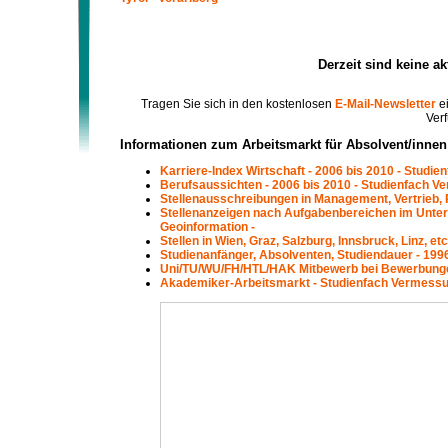
Derzeit sind keine a
Tragen Sie sich in den kostenlosen
E-Mail-Newsletter
ei
Verf
Informationen zum Arbeitsmarkt für Absolvent/inne
Karriere-Index Wirtschaft - 2006 bis 2010 - Studi
Berufsaussichten - 2006 bis 2010 - Studienfach V
Stellenausschreibungen in Management, Vertrieb, 
Stellenanzeigen nach Aufgabenbereichen im Unte
Geoinformation -
Stellen in Wien, Graz, Salzburg, Innsbruck, Linz, 
Studienanfänger, Absolventen, Studiendauer - 199
Uni/TU/WU/FH/HTL/HAK Mitbewerb bei Bewerbungen
Akademiker-Arbeitsmarkt - Studienfach Vermessu