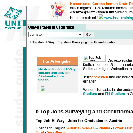
Kostenloses Corona-Immun-Kraft-Tra
durch täglich 10-30 Minuten moderat 
Atemwegs-Infektionen um 50%!
Mitma
Komm, mach mit!
www.hrv--trainin
>
Top Job Hi!Way
>
Top Jobs Surveying and Geoinformation
Die österreichis
Für Arbeitgeber
täglich aktuellen Stellenange
Stellenanzeigen-Webseiten in Ö
Mit dem TopJob Hi!Way
einfach und effizient
AkademikerInnen
Jetzt
anmelden
und die neues
finden.
erhalten.
Weitere Top Jobs für die ander
Studium
und
FH-Studium
in Ös
0 Top Jobs Surveying and Geoinforma
Top Job Hi!Way - Jobs for Graduates in Austria
Filter nach Region:
Austria (over-all)
-
Vienna
-
Lower Aust
Tyrol
-
Vorarlberg