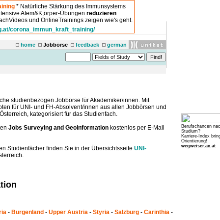
ining
* Natürliche Stärkung des Immunsystems
intensive Atem&K;örper-Übungen
reduzieren
chVideos und OnlineTrainings zeigen wie's geht.
g.at/corona_immun_kraft_training/
home
Jobbörse
feedback
german
che studienbezogen Jobbörse für Akademiker/innen. Mit
boten für UNI- und FH-Absolvent/innen aus allen Jobbörsen und
sterreich, kategorisiert für das Studienfach.
Berufschancen na
ten
Jobs Surveying and Geoinformation
kostenlos per E-Mail
Studium?
Karriere-Index brin
Orientierung!
wegweiser.ac.at
en Studienfächer finden Sie in der Übersichtsseite
UNI-
terreich.
tion
ria
-
Burgenland
-
Upper Austria
-
Styria
-
Salzburg
-
Carinthia
-