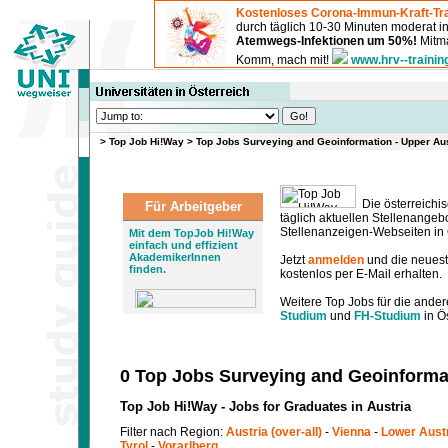
Kostenloses Corona-Immun-Kraft-Tra
durch täglich 10-30 Minuten moderat 
Atemwegs-Infektionen um 50%!
Mitma
Komm, mach mit!
www.hrv--trainin
>
Top Job Hi!Way
>
Top Jobs Surveying and Geoinformation - Upper Au
Die österreichis
Für Arbeitgeber
täglich aktuellen Stellenange
Stellenanzeigen-Webseiten in Ö
Mit dem TopJob Hi!Way
einfach und effizient
AkademikerInnen
Jetzt
anmelden
und die neues
finden.
kostenlos per E-Mail erhalten.
Weitere Top Jobs für die ander
Studium
und
FH-Studium
in Ös
0 Top Jobs Surveying and Geoinformat
Top Job Hi!Way - Jobs for Graduates in Austria
Filter nach Region:
Austria (over-all)
-
Vienna
-
Lower Aust
Tyrol
-
Vorarlberg