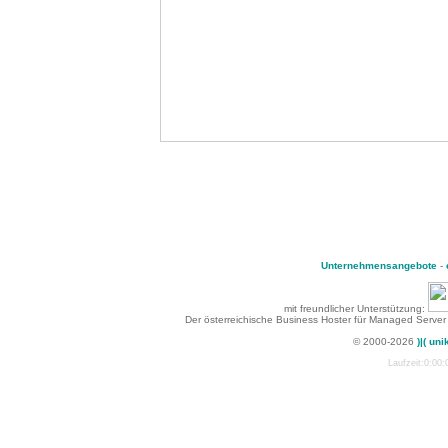
Unternehmensangebote
-
mit freundlicher Unterstützung:
Der österreichische Business Hoster für Managed Server
© 2000-2026
)|( uni
Laufzeit:0:00