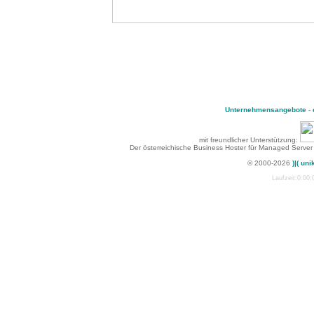
Unternehmensangebote
-
mit freundlicher Unterstützung:
Der österreichische Business Hoster für Managed Server
© 2000-2026
)|( uni
Laufzeit:0:00