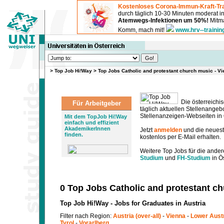
Kostenloses Corona-Immun-Kraft-Tra
durch täglich 10-30 Minuten moderat 
Atemwegs-Infektionen um 50%!
Mitma
Komm, mach mit!
www.hrv--trainin
>
Top Job Hi!Way
>
Top Jobs Catholic and protestant church music - V
Die österreichis
Für Arbeitgeber
täglich aktuellen Stellenange
Stellenanzeigen-Webseiten in Ö
Mit dem TopJob Hi!Way
einfach und effizient
AkademikerInnen
Jetzt
anmelden
und die neues
finden.
kostenlos per E-Mail erhalten.
Weitere Top Jobs für die ander
Studium
und
FH-Studium
in Ös
0 Top Jobs Catholic and protestant c
Top Job Hi!Way - Jobs for Graduates in Austria
Filter nach Region:
Austria (over-all)
-
Vienna
-
Lower Aust
Tyrol
-
Vorarlberg