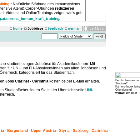
ining
* Natürliche Stärkung des Immunsystems
intensive Atem&K;örper-Übungen
reduzieren
chVideos und OnlineTrainings zeigen wie's geht.
g.at/corona_immun_kraft_training/
home
Jobbörse
feedback
german
che studienbezogen Jobbörse für Akademiker/innen. Mit
boten für UNI- und FH-Absolvent/innen aus allen Jobbörsen und
sterreich, kategorisiert für das Studienfach.
Berufschancen na
ten
Jobs Clarinet - Carinthia
kostenlos per E-Mail erhalten.
Studium?
Karriere-Index brin
en Studienfächer finden Sie in der Übersichtsseite
UNI-
Orientierung!
wegweiser.ac.at
terreich.
ria
-
Burgenland
-
Upper Austria
-
Styria
-
Salzburg
-
Carinthia
-