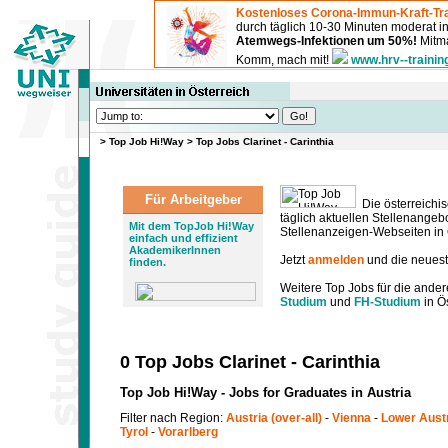
Kostenloses Corona-Immun-Kraft-Tra
durch täglich 10-30 Minuten moderat 
Atemwegs-Infektionen um 50%!
Mitma
Komm, mach mit!
www.hrv--trainin
>
Top Job Hi!Way
>
Top Jobs Clarinet - Carinthia
Für Arbeitgeber
Die österreichis
täglich aktuellen Stellenange
Mit dem TopJob Hi!Way
Stellenanzeigen-Webseiten in Ö
einfach und effizient
AkademikerInnen
Jetzt
anmelden
und die neues
finden.
Weitere Top Jobs für die ander
Studium
und
FH-Studium
in Ös
0 Top Jobs Clarinet - Carinthia
Top Job Hi!Way - Jobs for Graduates in Austria
Filter nach Region:
Austria (over-all)
-
Vienna
-
Lower Aust
Tyrol
-
Vorarlberg