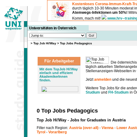
Kostenloses Corona-Immun-Kraft-Tra
durch täglich 10-30 Minuten moderat 
Atemwegs-Infektionen um 50%!
Mitma
Komm, mach mit!
www.hrv--trainin
>
Top Job Hi!Way
>
Top Jobs Pedagogics
Für Arbeitgeber
Die österreichis
täglich aktuellen Stellenange
Mit dem TopJob Hi!Way
Stellenanzeigen-Webseiten in Ö
einfach und effizient
AkademikerInnen
Jetzt
anmelden
und die neues
finden.
Weitere Top Jobs für die ander
Studium
und
FH-Studium
in Ös
0 Top Jobs Pedagogics
Top Job Hi!Way - Jobs for Graduates in Austria
Filter nach Region:
Austria (over-all)
-
Vienna
-
Lower Aust
Tyrol
-
Vorarlberg