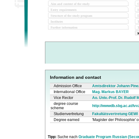
Aim and content of the study
O
Entry requirements
I
Structure of the study program
D
Institutes
Further information
T
K
Information and contact
Admission Office
Amtsdirektor Johann Pinez
International Office
Mag. Markus BAYER
Vice Rector
Ao. Univ.-Prof. Dr. Rudolf 
degree course
http://wwwdb.sbg.ac.at/lv
scheme
Studienvertretung
Fakultätsvertretung GEWI
Degree earned
'Magister der Philosophie' o
Tipp:
Suche nach
Graduate Program Russian (Secon