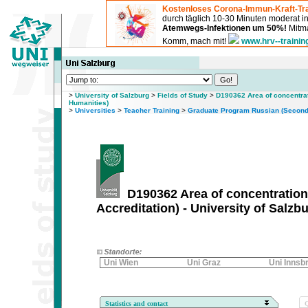
Kostenloses Corona-Immun-Kraft-Tra
durch täglich 10-30 Minuten moderat 
Atemwegs-Infektionen um 50%!
Mitma
Komm, mach mit!
www.hrv--trainin
>
University of Salzburg
>
Fields of Study
>
D190362 Area of concentrat
Humanities)
>
Universities
>
Teacher Training
>
Graduate Program Russian (Seconda
D190362 Area of concentration
Accreditation) - University of Salzb
Uni Wien
Uni Graz
Uni Innsb
Statistics and contact
Q