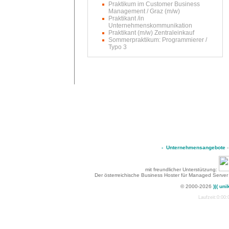
Praktikum im Customer Business
Management / Graz (m/w)
Praktikant /in
Unternehmenskommunikation
Praktikant (m/w) Zentraleinkauf
Sommerpraktikum: Programmierer /
Typo 3
-
Unternehmensangebote
mit freundlicher Unterstützung:
Der österreichische Business Hoster für Managed Server
© 2000-2026
)|( uni
Laufzeit:0:00