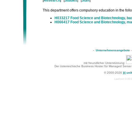
[
Research
] [
Studies
] [
Staff
]
This department offers compulsory education in the follow
H033217 Food Science and Biotechnology, b
H066417 Food Science and Biotechnology, m
-
Unternehmensangebote
mit freundlicher Unterstützung:
Der österreichische Business Hoster für Managed Server
© 2000-2026
)|( uni
Laufzeit:0:00