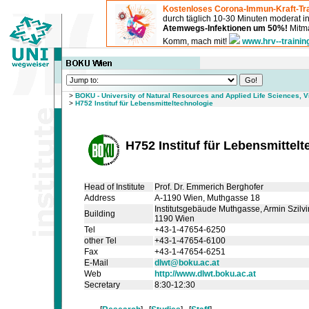
Kostenloses Corona-Immun-Kraft-Tra
durch täglich 10-30 Minuten moderat 
Atemwegs-Infektionen um 50%!
Mitma
Komm, mach mit!
www.hrv--trainin
>
BOKU - University of Natural Resources and Applied Life Sciences, 
>
H752 Instituf für Lebensmitteltechnologie
H752 Instituf für Lebensmittel
Head of Institute
Prof. Dr. Emmerich Berghofer
Address
A-1190 Wien, Muthgasse 18
Institutsgebäude Muthgasse
, Armin Szilv
Building
1190 Wien
Tel
+43-1-47654-6250
other Tel
+43-1-47654-6100
Fax
+43-1-47654-6251
E-Mail
dlwt@boku.ac.at
Web
http://www.dlwt.boku.ac.at
Secretary
8:30-12:30