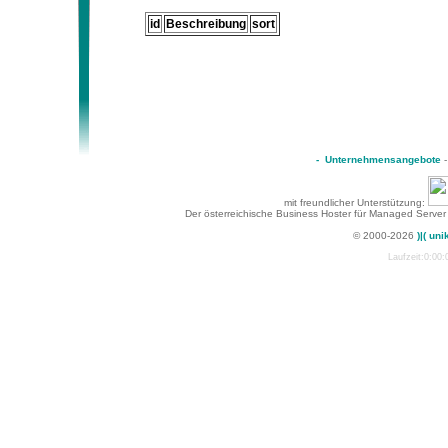
id
Beschreibung
sort
-
Unternehmensangebote
mit freundlicher Unterstützung:
Der österreichische Business Hoster für Managed Server
© 2000-2026
)|( uni
Laufzeit:0:00