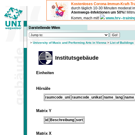
Kostenloses Corona-Immun-Kraft-Tra
durch täglich 10-30 Minuten moderat 
Atemwegs-Infektionen um 50%!
Mitma
Komm, mach mit!
www.hrv--trainin
>
University of Music and Performing Arts in Vienna
>
List of Buildings
Institutsgebäude
Einheiten
Hörsäle
raumcode_uni
raumcode_unikat
name_lang
name
Matrix Y
id
Beschreibung
sort
Matrix X