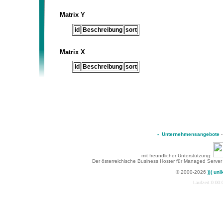
Matrix Y
id
Beschreibung
sort
Matrix X
id
Beschreibung
sort
-
Unternehmensangebote
mit freundlicher Unterstützung:
Der österreichische Business Hoster für Managed Server
© 2000-2026
)|( uni
Laufzeit:0:00