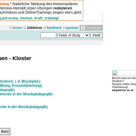
ining
* Natürliche Stärkung des Immunsystems
intensive Atem&K;örper-Übungen
reduzieren
chVideos und OnlineTrainings zeigen wie's geht.
g.at/corona_immun_kraft_training/
home
Jobbörse
feedback
german
en - Kloster
Berufschancen na
eninstr. i. d. Musikpäd.)
Studium?
Karriere-Index brin
ildung, Ensembleleitung)
Orientierung!
ädagogik)
wegweiser.ac.at
rumente in der Musikpädagogik)
ente in der Musikpädagogik)
_kurz