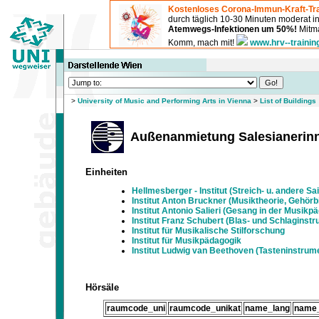
Kostenloses Corona-Immun-Kraft-Tra
durch täglich 10-30 Minuten moderat 
Atemwegs-Infektionen um 50%!
Mitma
Komm, mach mit!
www.hrv--trainin
>
University of Music and Performing Arts in Vienna
>
List of Buildings
Außenanmietung Salesianerinn
Einheiten
Hellmesberger - Institut (Streich- u. andere Sait
Institut Anton Bruckner (Musiktheorie, Gehörb
Institut Antonio Salieri (Gesang in der Musikp
Institut Franz Schubert (Blas- und Schlaginst
Institut für Musikalische Stilforschung
Institut für Musikpädagogik
Institut Ludwig van Beethoven (Tasteninstrum
Hörsäle
raumcode_uni
raumcode_unikat
name_lang
name