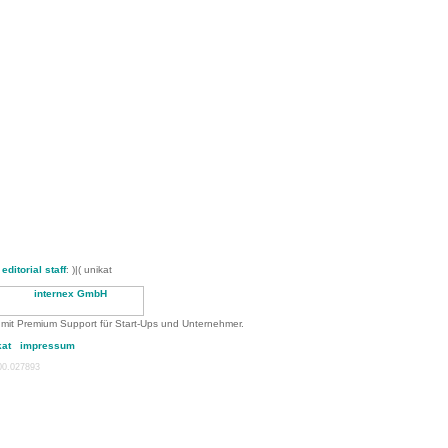
-
editorial staff
: )|( unikat
 mit Premium Support für Start-Ups und Unternehmer.
kat
impressum
:00.027893