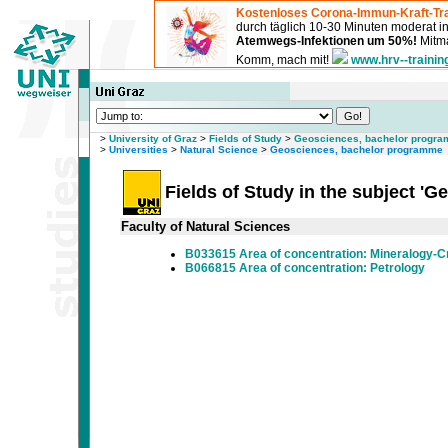
Kostenloses Corona-Immun-Kraft-Tra
durch täglich 10-30 Minuten moderat 
Atemwegs-Infektionen um 50%!
Mitma
Komm, mach mit!
www.hrv--trainin
>
University of Graz
>
Fields of Study
>
Geosciences, bachelor progr
>
Universities
>
Natural Science
>
Geosciences, bachelor programme
Fields of Study in the subject '
Faculty of Natural Sciences
B033615 Area of concentration: Mineralogy-C
B066815 Area of concentration: Petrology