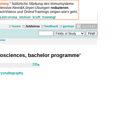
ining
* Natürliche Stärkung des Immunsystems
intensive Atem&K;örper-Übungen
reduzieren
chVideos und OnlineTrainings zeigen wie's geht.
g.at/corona_immun_kraft_training/
home
Jobbörse
feedback
german
amme
Geosciences, bachelor programme'
rystallography