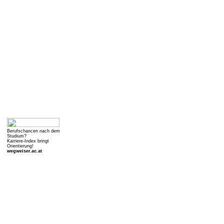
Berufschancen nach dem
Studium?
Karriere-Index bringt
Orientierung!
wegweiser.ac.at