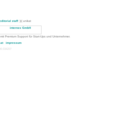
editorial staff
: )|( unikat
 mit Premium Support für Start-Ups und Unternehmer.
kat
impressum
:00.034207