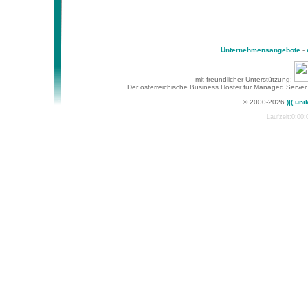
Unternehmensangebote
-
mit freundlicher Unterstützung:
Der österreichische Business Hoster für Managed Server
© 2000-2026
)|( uni
Laufzeit:0:00