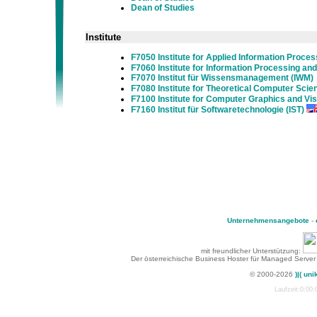
Dean of Studies
Institute
F7050 Institute for Applied Information Proce
F7060 Institute for Information Processing a
F7070 Institut für Wissensmanagement (IWM)
F7080 Institute for Theoretical Computer Scien
F7100 Institute for Computer Graphics and Vis
F7160 Institut für Softwaretechnologie (IST)
Unternehmensangebote
-
mit freundlicher Unterstützung:
Der österreichische Business Hoster für Managed Server
© 2000-2026
)|( uni
Laufzeit:0:00