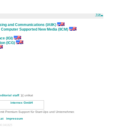
ssing and Communications (IAIIK)
nd Computer Supported New Media (IICM)
ce (IGI)
ion (ICG)
editorial staff
: )|( unikat
 mit Premium Support für Start-Ups und Unternehmer.
kat
impressum
:00.041825