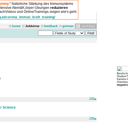
ining
* Natürliche Stärkung des Immunsystems
intensive Atem&K;örper-Übungen
reduzieren
chVideos und OnlineTrainings zeigen wie's geht.
g.at/corona_immun_kraft_training/
home
Jobbörse
feedback
german
Berufsch
Studium?
e
Karriere-
Orientier
wegweise
er Science