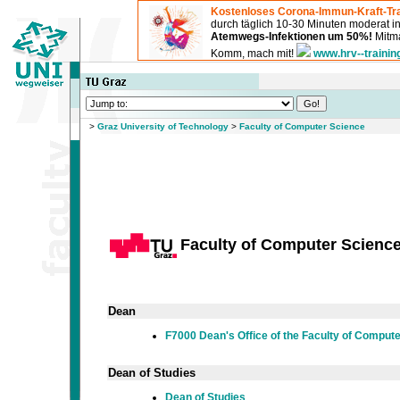
Kostenloses Corona-Immun-Kraft-Tra
durch täglich 10-30 Minuten moderat 
Atemwegs-Infektionen um 50%!
Mitma
Komm, mach mit!
www.hrv--trainin
>
Graz University of Technology
>
Faculty of Computer Science
Faculty of Computer Scienc
Dean
F7000 Dean's Office of the Faculty of Comput
Dean of Studies
Dean of Studies