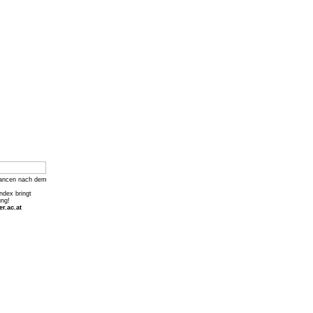
ancen nach dem
Index bringt
ung!
r.ac.at