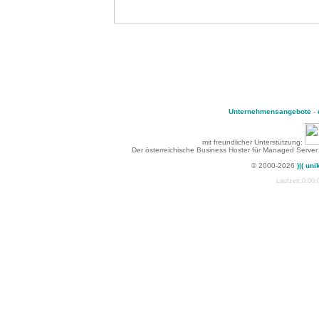
Unternehmensangebote
-
mit freundlicher Unterstützung:
Der österreichische Business Hoster für Managed Server
© 2000-2026
)|( uni
Laufzeit:0:00