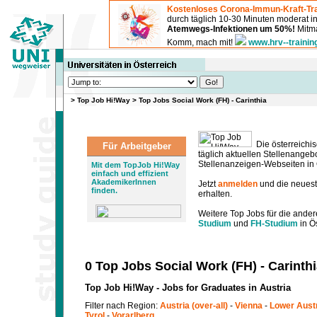
Kostenloses Corona-Immun-Kraft-Tra
durch täglich 10-30 Minuten moderat 
Atemwegs-Infektionen um 50%!
Mitma
Komm, mach mit!
www.hrv--trainin
>
Top Job Hi!Way
>
Top Jobs Social Work (FH) - Carinthia
Die österreichis
Für Arbeitgeber
täglich aktuellen Stellenange
Stellenanzeigen-Webseiten in Ö
Mit dem TopJob Hi!Way
einfach und effizient
AkademikerInnen
Jetzt
anmelden
und die neues
finden.
erhalten.
Weitere Top Jobs für die ander
Studium
und
FH-Studium
in Ös
0 Top Jobs Social Work (FH) - Carinth
Top Job Hi!Way - Jobs for Graduates in Austria
Filter nach Region:
Austria (over-all)
-
Vienna
-
Lower Aust
Tyrol
-
Vorarlberg