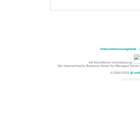
Unternehmensangebote
-
mit freundlicher Unterstützung:
Der österreichische Business Hoster für Managed Server
© 2000-2026
)|( uni
Laufzeit:0:00