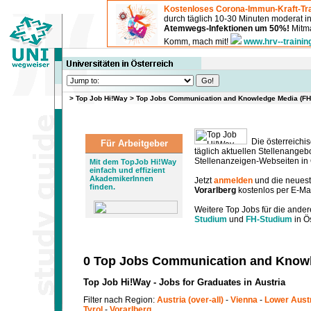
Kostenloses Corona-Immun-Kraft-Tra
durch täglich 10-30 Minuten moderat 
Atemwegs-Infektionen um 50%!
Mitma
Komm, mach mit!
www.hrv--trainin
>
Top Job Hi!Way
>
Top Jobs Communication and Knowledge Media (FH)
Die österreichis
Für Arbeitgeber
täglich aktuellen Stellenange
Stellenanzeigen-Webseiten in Ö
Mit dem TopJob Hi!Way
einfach und effizient
AkademikerInnen
Jetzt
anmelden
und die neues
finden.
Vorarlberg
kostenlos per E-Mai
Weitere Top Jobs für die ander
Studium
und
FH-Studium
in Ös
0 Top Jobs Communication and Knowle
Top Job Hi!Way - Jobs for Graduates in Austria
Filter nach Region:
Austria (over-all)
-
Vienna
-
Lower Aust
Tyrol
-
Vorarlberg