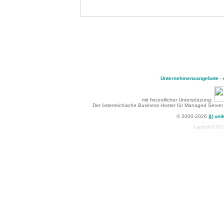
Unternehmensangebote
-
mit freundlicher Unterstützung:
Der österreichische Business Hoster für Managed Server
© 2000-2026
)|( uni
Laufzeit:0:00