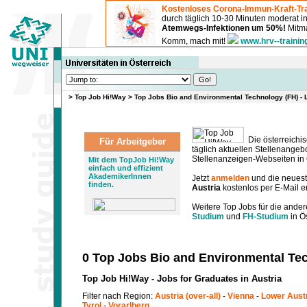
Kostenloses Corona-Immun-Kraft-Tra
durch täglich 10-30 Minuten moderat 
Atemwegs-Infektionen um 50%!
Mitma
Komm, mach mit!
www.hrv--trainin
>
Top Job Hi!Way
>
Top Jobs Bio and Environmental Technology (FH) -
Die österreichis
Für Arbeitgeber
täglich aktuellen Stellenange
Stellenanzeigen-Webseiten in Ö
Mit dem TopJob Hi!Way
einfach und effizient
AkademikerInnen
Jetzt
anmelden
und die neues
finden.
Austria
kostenlos per E-Mail e
Weitere Top Jobs für die ander
Studium
und
FH-Studium
in Ös
0 Top Jobs Bio and Environmental Tec
Top Job Hi!Way - Jobs for Graduates in Austria
Filter nach Region:
Austria (over-all)
-
Vienna
-
Lower Aust
Tyrol
-
Vorarlberg