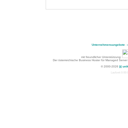
Unternehmensangebote
-
mit freundlicher Unterstützung:
Der österreichische Business Hoster für Managed Server
© 2000-2026
)|( uni
Laufzeit:0:00