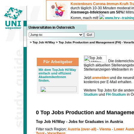
Kostenloses Corona-Immun-Kraft-Tra
durch täglich 10-30 Minuten moderat 
Atemwegs-Infektionen um 50%!
Mitma
Komm, mach mit!
www.hrv--trainin
>
Top Job Hi!Way
>
Top Jobs Production and Management (FH) - Vorarl
Die österreichis
Für Arbeitgeber
täglich aktuellen Stellenange
Stellenanzeigen-Webseiten in Ö
Mit dem TopJob Hi!Way
einfach und effizient
AkademikerInnen
Jetzt
anmelden
und die neues
finden.
kostenlos per E-Mail erhalten.
Weitere Top Jobs für die ander
Studium
und
FH-Studium
in Ös
0 Top Jobs Production and Managemen
Top Job Hi!Way - Jobs for Graduates in Austria
Filter nach Region:
Austria (over-all)
-
Vienna
-
Lower Aust
Tyrol
-
Vorarlberg