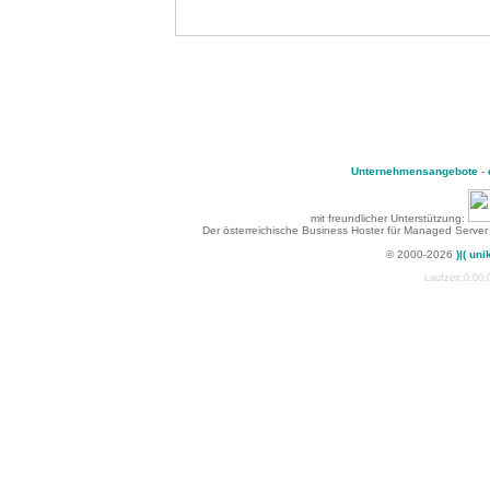
Unternehmensangebote
-
mit freundlicher Unterstützung:
Der österreichische Business Hoster für Managed Server
© 2000-2026
)|( uni
Laufzeit:0:00