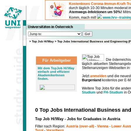
Kostenloses Corona-Immun-Kraft-Tra
durch täglich 10-30 Minuten moderat 
Atemwegs-Infektionen um 50%!
Mitma
Komm, mach mit!
www.hrv--trainin
>
Top Job Hi!Way
>
Top Jobs International Business and Engineering (
Die österreichis
Für Arbeitgeber
täglich aktuellen Stellenange
Stellenanzeigen-Webseiten in Ö
Mit dem TopJob Hi!Way
einfach und effizient
AkademikerInnen
Jetzt
anmelden
und die neues
finden.
Burgenland
kostenlos per E-Ma
Weitere Top Jobs für die ander
Studium
und
FH-Studium
in Ös
0 Top Jobs International Business an
Top Job Hi!Way - Jobs for Graduates in Austria
Filter nach Region:
Austria (over-all)
-
Vienna
-
Lower Aust
Tyrol
-
Vorarlberg