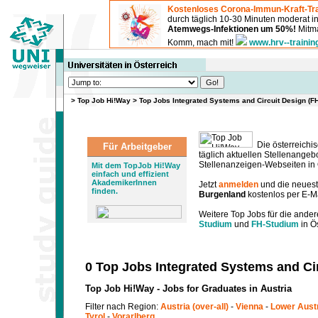
Kostenloses Corona-Immun-Kraft-Tra
durch täglich 10-30 Minuten moderat 
Atemwegs-Infektionen um 50%!
Mitma
Komm, mach mit!
www.hrv--trainin
>
Top Job Hi!Way
>
Top Jobs Integrated Systems and Circuit Design (F
Die österreichis
Für Arbeitgeber
täglich aktuellen Stellenange
Stellenanzeigen-Webseiten in Ö
Mit dem TopJob Hi!Way
einfach und effizient
AkademikerInnen
Jetzt
anmelden
und die neues
finden.
Burgenland
kostenlos per E-Ma
Weitere Top Jobs für die ander
Studium
und
FH-Studium
in Ös
0 Top Jobs Integrated Systems and Ci
Top Job Hi!Way - Jobs for Graduates in Austria
Filter nach Region:
Austria (over-all)
-
Vienna
-
Lower Aust
Tyrol
-
Vorarlberg