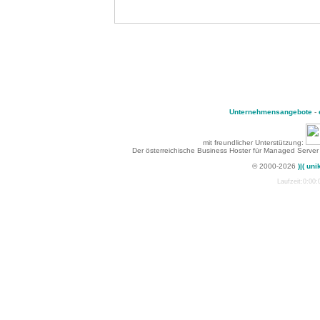
Unternehmensangebote
-
mit freundlicher Unterstützung:
Der österreichische Business Hoster für Managed Server
© 2000-2026
)|( uni
Laufzeit:0:00