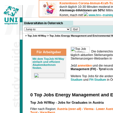
Kostenloses Corona-Immun-Kraft-Tra
durch täglich 10-30 Minuten moderat 
Atemwegs-Infektionen um 50%!
Mitma
Komm, mach mit!
www.hrv--trainin
>
Top Job Hi!Way
>
Top Jobs Energy Management and Environmental M
Die österreichis
Für Arbeitgeber
täglich aktuellen Stellenange
Stellenanzeigen-Webseiten in Ö
Mit dem TopJob Hi!Way
einfach und effizient
AkademikerInnen
Jetzt
anmelden
und die neues
finden.
Management (FH) - Tyrol
kost
Weitere Top Jobs für die ander
Studium
und
FH-Studium
in Ös
0 Top Jobs Energy Management and E
Top Job Hi!Way - Jobs for Graduates in Austria
Filter nach Region:
Austria (over-all)
-
Vienna
-
Lower Aust
Tyrol
-
Vorarlberg