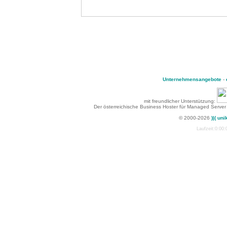
Unternehmensangebote
-
mit freundlicher Unterstützung:
Der österreichische Business Hoster für Managed Server
© 2000-2026
)|( uni
Laufzeit:0:00