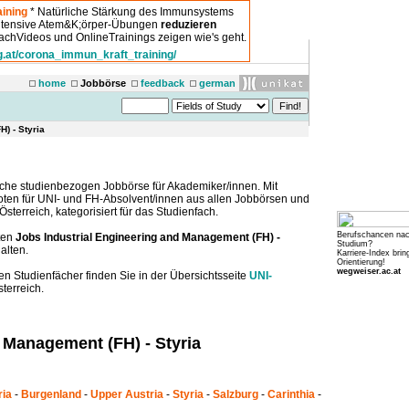
ining
* Natürliche Stärkung des Immunsystems
intensive Atem&K;örper-Übungen
reduzieren
chVideos und OnlineTrainings zeigen wie's geht.
g.at/corona_immun_kraft_training/
home
Jobbörse
feedback
german
H) - Styria
che studienbezogen Jobbörse für Akademiker/innen. Mit
boten für UNI- und FH-Absolvent/innen aus allen Jobbörsen und
sterreich, kategorisiert für das Studienfach.
Berufschancen na
ten
Jobs Industrial Engineering and Management (FH) -
Studium?
alten.
Karriere-Index brin
Orientierung!
wegweiser.ac.at
en Studienfächer finden Sie in der Übersichtsseite
UNI-
terreich.
 Management (FH) - Styria
ria
-
Burgenland
-
Upper Austria
-
Styria
-
Salzburg
-
Carinthia
-