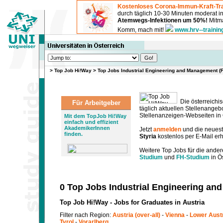
Kostenloses Corona-Immun-Kraft-Tra
durch täglich 10-30 Minuten moderat 
Atemwegs-Infektionen um 50%!
Mitma
Komm, mach mit!
www.hrv--trainin
>
Top Job Hi!Way
>
Top Jobs Industrial Engineering and Management (F
Die österreichis
Für Arbeitgeber
täglich aktuellen Stellenange
Stellenanzeigen-Webseiten in Ö
Mit dem TopJob Hi!Way
einfach und effizient
AkademikerInnen
Jetzt
anmelden
und die neues
finden.
Styria
kostenlos per E-Mail erh
Weitere Top Jobs für die ander
Studium
und
FH-Studium
in Ös
0 Top Jobs Industrial Engineering and
Top Job Hi!Way - Jobs for Graduates in Austria
Filter nach Region:
Austria (over-all)
-
Vienna
-
Lower Aust
Tyrol
-
Vorarlberg