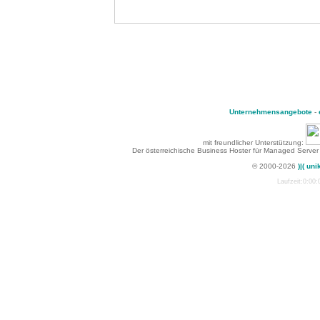
Unternehmensangebote
-
mit freundlicher Unterstützung:
Der österreichische Business Hoster für Managed Server
© 2000-2026
)|( uni
Laufzeit:0:00