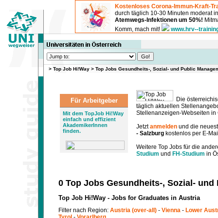
Kostenloses Corona-Immun-Kraft-Tra
durch täglich 10-30 Minuten moderat 
Atemwegs-Infektionen um 50%!
Mitma
Komm, mach mit!
www.hrv--trainin
>
Top Job Hi!Way
>
Top Jobs Gesundheits-, Sozial- und Public Managem
Die österreichis
Für Arbeitgeber
täglich aktuellen Stellenange
Stellenanzeigen-Webseiten in Ö
Mit dem TopJob Hi!Way
einfach und effizient
AkademikerInnen
Jetzt
anmelden
und die neues
finden.
- Salzburg
kostenlos per E-Mail
Weitere Top Jobs für die ander
Studium
und
FH-Studium
in Ös
0 Top Jobs Gesundheits-, Sozial- und
Top Job Hi!Way - Jobs for Graduates in Austria
Filter nach Region:
Austria (over-all)
-
Vienna
-
Lower Aust
Tyrol
-
Vorarlberg