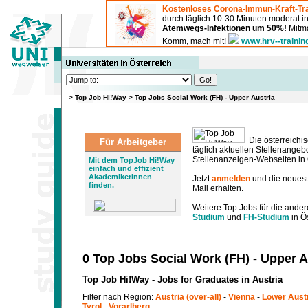
Kostenloses Corona-Immun-Kraft-Tra
durch täglich 10-30 Minuten moderat 
Atemwegs-Infektionen um 50%!
Mitma
Komm, mach mit!
www.hrv--trainin
>
Top Job Hi!Way
>
Top Jobs Social Work (FH) - Upper Austria
Die österreichis
Für Arbeitgeber
täglich aktuellen Stellenange
Stellenanzeigen-Webseiten in Ö
Mit dem TopJob Hi!Way
einfach und effizient
AkademikerInnen
Jetzt
anmelden
und die neues
finden.
Mail erhalten.
Weitere Top Jobs für die ander
Studium
und
FH-Studium
in Ös
0 Top Jobs Social Work (FH) - Upper A
Top Job Hi!Way - Jobs for Graduates in Austria
Filter nach Region:
Austria (over-all)
-
Vienna
-
Lower Aust
Tyrol
-
Vorarlberg