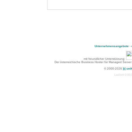
Unternehmensangebote
-
mit freundlicher Unterstützung:
Der österreichische Business Hoster für Managed Server
© 2000-2026
)|( uni
Laufzeit:0:00