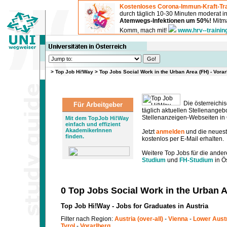
Kostenloses Corona-Immun-Kraft-Tra
durch täglich 10-30 Minuten moderat 
Atemwegs-Infektionen um 50%!
Mitma
Komm, mach mit!
www.hrv--trainin
>
Top Job Hi!Way
>
Top Jobs Social Work in the Urban Area (FH) - Vora
Die österreichis
Für Arbeitgeber
täglich aktuellen Stellenange
Stellenanzeigen-Webseiten in Ö
Mit dem TopJob Hi!Way
einfach und effizient
AkademikerInnen
Jetzt
anmelden
und die neues
finden.
kostenlos per E-Mail erhalten.
Weitere Top Jobs für die ander
Studium
und
FH-Studium
in Ös
0 Top Jobs Social Work in the Urban A
Top Job Hi!Way - Jobs for Graduates in Austria
Filter nach Region:
Austria (over-all)
-
Vienna
-
Lower Aust
Tyrol
-
Vorarlberg