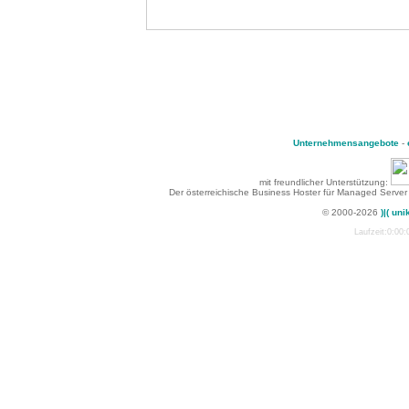
Unternehmensangebote
-
mit freundlicher Unterstützung:
Der österreichische Business Hoster für Managed Server
© 2000-2026
)|( uni
Laufzeit:0:00