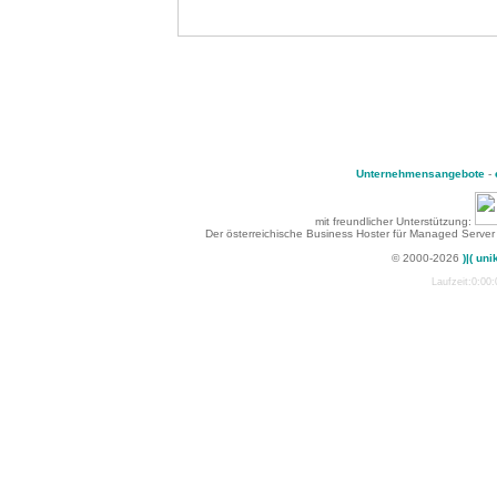
Unternehmensangebote
-
mit freundlicher Unterstützung:
Der österreichische Business Hoster für Managed Server
© 2000-2026
)|( uni
Laufzeit:0:00