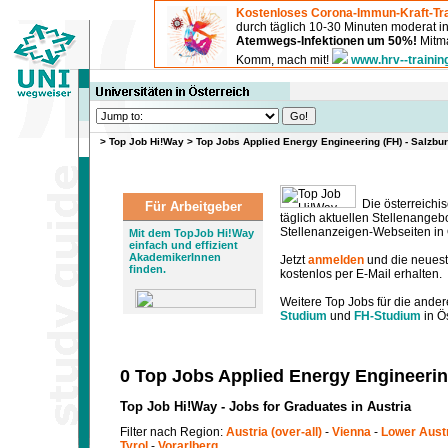
Kostenloses Corona-Immun-Kraft-Tra
durch täglich 10-30 Minuten moderat 
Atemwegs-Infektionen um 50%!
Mitma
Komm, mach mit!
www.hrv--trainin
>
Top Job Hi!Way
>
Top Jobs Applied Energy Engineering (FH) - Salzbu
Die österreichis
Für Arbeitgeber
täglich aktuellen Stellenange
Stellenanzeigen-Webseiten in Ö
Mit dem TopJob Hi!Way
einfach und effizient
AkademikerInnen
Jetzt
anmelden
und die neues
finden.
kostenlos per E-Mail erhalten.
Weitere Top Jobs für die ander
Studium
und
FH-Studium
in Ös
0 Top Jobs Applied Energy Engineerin
Top Job Hi!Way - Jobs for Graduates in Austria
Filter nach Region:
Austria (over-all)
-
Vienna
-
Lower Aust
Tyrol
-
Vorarlberg