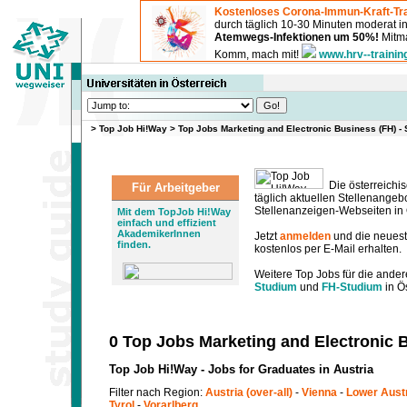
Kostenloses Corona-Immun-Kraft-Tra
durch täglich 10-30 Minuten moderat 
Atemwegs-Infektionen um 50%!
Mitma
Komm, mach mit!
www.hrv--trainin
>
Top Job Hi!Way
>
Top Jobs Marketing and Electronic Business (FH) - 
Die österreichis
Für Arbeitgeber
täglich aktuellen Stellenange
Stellenanzeigen-Webseiten in Ö
Mit dem TopJob Hi!Way
einfach und effizient
AkademikerInnen
Jetzt
anmelden
und die neues
finden.
kostenlos per E-Mail erhalten.
Weitere Top Jobs für die ander
Studium
und
FH-Studium
in Ös
0 Top Jobs Marketing and Electronic B
Top Job Hi!Way - Jobs for Graduates in Austria
Filter nach Region:
Austria (over-all)
-
Vienna
-
Lower Aust
Tyrol
-
Vorarlberg