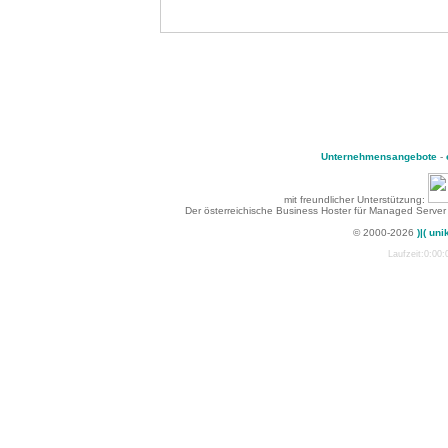
Unternehmensangebote
-
mit freundlicher Unterstützung:
Der österreichische Business Hoster für Managed Server
© 2000-2026
)|( uni
Laufzeit:0:00