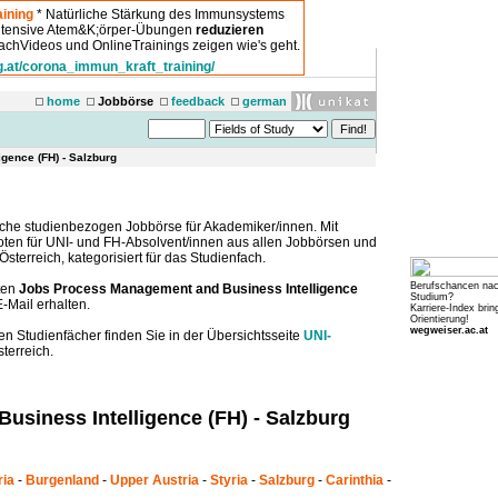
ining
* Natürliche Stärkung des Immunsystems
intensive Atem&K;örper-Übungen
reduzieren
chVideos und OnlineTrainings zeigen wie's geht.
g.at/corona_immun_kraft_training/
home
Jobbörse
feedback
german
gence (FH) - Salzburg
che studienbezogen Jobbörse für Akademiker/innen. Mit
boten für UNI- und FH-Absolvent/innen aus allen Jobbörsen und
sterreich, kategorisiert für das Studienfach.
Berufschancen na
ten
Jobs Process Management and Business Intelligence
Studium?
-Mail erhalten.
Karriere-Index brin
Orientierung!
wegweiser.ac.at
en Studienfächer finden Sie in der Übersichtsseite
UNI-
terreich.
siness Intelligence (FH) - Salzburg
ria
-
Burgenland
-
Upper Austria
-
Styria
-
Salzburg
-
Carinthia
-