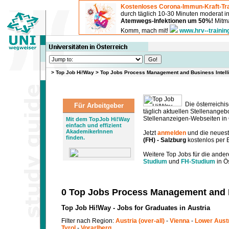
Kostenloses Corona-Immun-Kraft-Tra
durch täglich 10-30 Minuten moderat 
Atemwegs-Infektionen um 50%!
Mitma
Komm, mach mit!
www.hrv--trainin
>
Top Job Hi!Way
>
Top Jobs Process Management and Business Intelli
Die österreichis
Für Arbeitgeber
täglich aktuellen Stellenange
Stellenanzeigen-Webseiten in Ö
Mit dem TopJob Hi!Way
einfach und effizient
AkademikerInnen
Jetzt
anmelden
und die neues
finden.
(FH) - Salzburg
kostenlos per E
Weitere Top Jobs für die ander
Studium
und
FH-Studium
in Ös
0 Top Jobs Process Management and Bu
Top Job Hi!Way - Jobs for Graduates in Austria
Filter nach Region:
Austria (over-all)
-
Vienna
-
Lower Aust
Tyrol
-
Vorarlberg