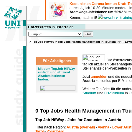
Kostenloses Corona-Immun-Kraft-Tra
durch täglich 10-30 Minuten moderat 
Atemwegs-Infektionen um 50%!
Mitma
Komm, mach mit!
www.hrv--trainin
>
Top Job Hi!Way
>
Top Jobs Health Management in Tourism (FH) - Low
Die österreichis
Für Arbeitgeber
täglich aktuellen Stellenange
Stellenanzeigen-Webseiten in Ö
Mit dem TopJob Hi!Way
einfach und effizient
AkademikerInnen
Jetzt
anmelden
und die neues
finden.
Austria
kostenlos per E-Mail e
Weitere Top Jobs für die ander
Studium
und
FH-Studium
in Ös
0 Top Jobs Health Management in Tour
Top Job Hi!Way - Jobs for Graduates in Austria
Filter nach Region:
Austria (over-all)
-
Vienna
-
Lower Aust
Tyrol
-
Vorarlberg