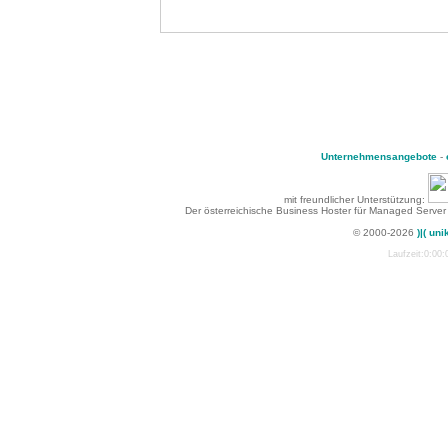
Unternehmensangebote
-
mit freundlicher Unterstützung:
Der österreichische Business Hoster für Managed Server
© 2000-2026
)|( uni
Laufzeit:0:00