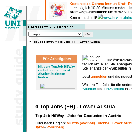
Kostenloses Corona-Immun-Kraft-Tra
durch täglich 10-30 Minuten moderat 
Atemwegs-Infektionen um 50%!
Mitma
Komm, mach mit!
www.hrv--trainin
>
Top Job Hi!Way
>
Top Jobs (FH) - Lower Austria
Für Arbeitgeber
Die österreichis
täglich aktuellen Stellenange
Mit dem TopJob Hi!Way
Stellenanzeigen-Webseiten in Ö
einfach und effizient
AkademikerInnen
Jetzt
anmelden
und die neues
finden.
Weitere Top Jobs für die ander
Studium
und
FH-Studium
in Ös
0 Top Jobs (FH) - Lower Austria
Top Job Hi!Way - Jobs for Graduates in Austria
Filter nach Region:
Austria (over-all)
-
Vienna
-
Lower Aust
Tyrol
-
Vorarlberg