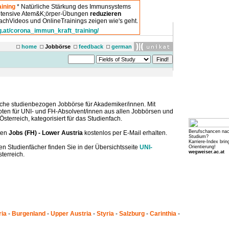
ining
* Natürliche Stärkung des Immunsystems
intensive Atem&K;örper-Übungen
reduzieren
chVideos und OnlineTrainings zeigen wie's geht.
g.at/corona_immun_kraft_training/
home
Jobbörse
feedback
german
che studienbezogen Jobbörse für Akademiker/innen. Mit
boten für UNI- und FH-Absolvent/innen aus allen Jobbörsen und
sterreich, kategorisiert für das Studienfach.
Berufschancen na
ten
Jobs (FH) - Lower Austria
kostenlos per E-Mail erhalten.
Studium?
Karriere-Index brin
en Studienfächer finden Sie in der Übersichtsseite
UNI-
Orientierung!
wegweiser.ac.at
terreich.
ria
-
Burgenland
-
Upper Austria
-
Styria
-
Salzburg
-
Carinthia
-