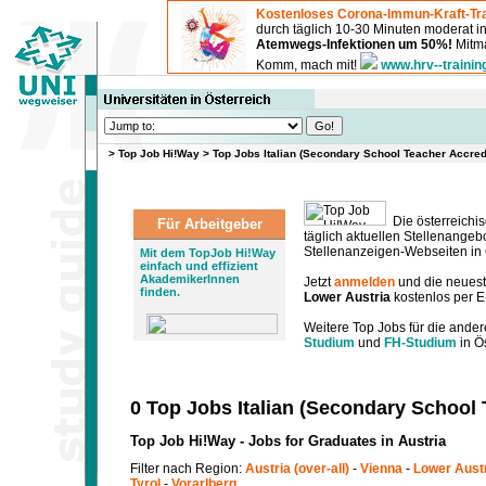
Kostenloses Corona-Immun-Kraft-Tra
durch täglich 10-30 Minuten moderat 
Atemwegs-Infektionen um 50%!
Mitma
Komm, mach mit!
www.hrv--trainin
>
Top Job Hi!Way
>
Top Jobs Italian (Secondary School Teacher Accredi
Die österreichis
Für Arbeitgeber
täglich aktuellen Stellenange
Stellenanzeigen-Webseiten in Ö
Mit dem TopJob Hi!Way
einfach und effizient
AkademikerInnen
Jetzt
anmelden
und die neues
finden.
Lower Austria
kostenlos per E
Weitere Top Jobs für die ander
Studium
und
FH-Studium
in Ös
0 Top Jobs Italian (Secondary School 
Top Job Hi!Way - Jobs for Graduates in Austria
Filter nach Region:
Austria (over-all)
-
Vienna
-
Lower Aust
Tyrol
-
Vorarlberg