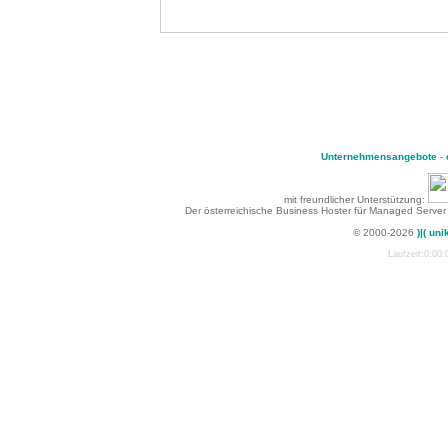
Unternehmensangebote
-
mit freundlicher Unterstützung:
Der österreichische Business Hoster für Managed Server
© 2000-2026
)|( uni
Laufzeit:0:00