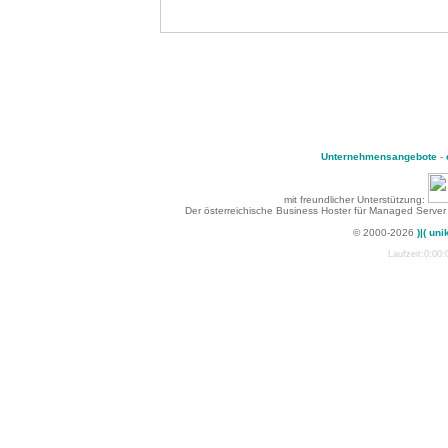
Unternehmensangebote
-
mit freundlicher Unterstützung:
Der österreichische Business Hoster für Managed Server
© 2000-2026
)|( uni
Laufzeit:0:00