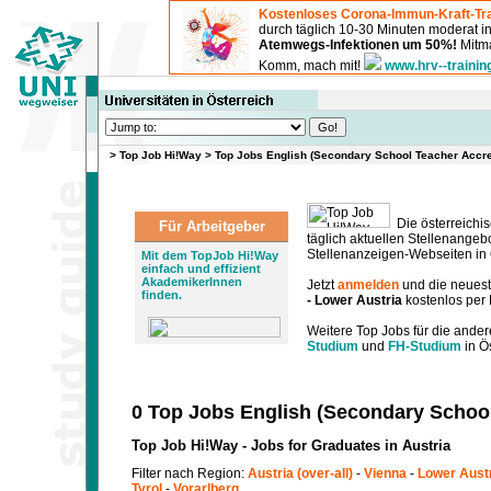
Kostenloses Corona-Immun-Kraft-Tra
durch täglich 10-30 Minuten moderat 
Atemwegs-Infektionen um 50%!
Mitma
Komm, mach mit!
www.hrv--trainin
>
Top Job Hi!Way
>
Top Jobs English (Secondary School Teacher Accred
Die österreichis
Für Arbeitgeber
täglich aktuellen Stellenange
Stellenanzeigen-Webseiten in Ö
Mit dem TopJob Hi!Way
einfach und effizient
AkademikerInnen
Jetzt
anmelden
und die neues
finden.
- Lower Austria
kostenlos per 
Weitere Top Jobs für die ander
Studium
und
FH-Studium
in Ös
0 Top Jobs English (Secondary School
Top Job Hi!Way - Jobs for Graduates in Austria
Filter nach Region:
Austria (over-all)
-
Vienna
-
Lower Aust
Tyrol
-
Vorarlberg