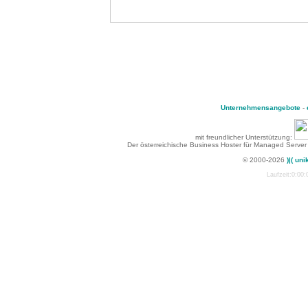
Unternehmensangebote
-
mit freundlicher Unterstützung:
Der österreichische Business Hoster für Managed Server
© 2000-2026
)|( uni
Laufzeit:0:00