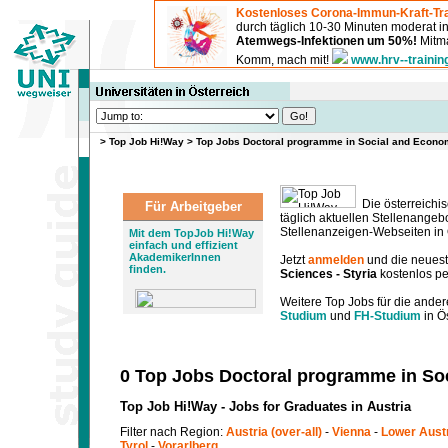
Kostenloses Corona-Immun-Kraft-Tra
durch täglich 10-30 Minuten moderat 
Atemwegs-Infektionen um 50%!
Mitma
Komm, mach mit!
www.hrv--trainin
>
Top Job Hi!Way
>
Top Jobs Doctoral programme in Social and Econom
Die österreichis
Für Arbeitgeber
täglich aktuellen Stellenange
Stellenanzeigen-Webseiten in Ö
Mit dem TopJob Hi!Way
einfach und effizient
AkademikerInnen
Jetzt
anmelden
und die neues
finden.
Sciences - Styria
kostenlos pe
Weitere Top Jobs für die ander
Studium
und
FH-Studium
in Ös
0 Top Jobs Doctoral programme in Soc
Top Job Hi!Way - Jobs for Graduates in Austria
Filter nach Region:
Austria (over-all)
-
Vienna
-
Lower Aust
Tyrol
-
Vorarlberg