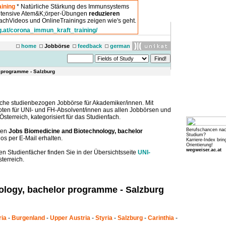
ining
* Natürliche Stärkung des Immunsystems
intensive Atem&K;örper-Übungen
reduzieren
chVideos und OnlineTrainings zeigen wie's geht.
g.at/corona_immun_kraft_training/
home
Jobbörse
feedback
german
r programme - Salzburg
che studienbezogen Jobbörse für Akademiker/innen. Mit
boten für UNI- und FH-Absolvent/innen aus allen Jobbörsen und
sterreich, kategorisiert für das Studienfach.
Berufschancen na
ten
Jobs Biomedicine and Biotechnology, bachelor
Studium?
os per E-Mail erhalten.
Karriere-Index brin
Orientierung!
wegweiser.ac.at
en Studienfächer finden Sie in der Übersichtsseite
UNI-
terreich.
ology, bachelor programme - Salzburg
ria
-
Burgenland
-
Upper Austria
-
Styria
-
Salzburg
-
Carinthia
-