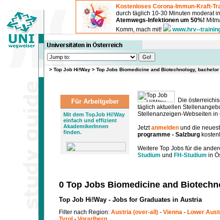
Kostenloses Corona-Immun-Kraft-Tra
durch täglich 10-30 Minuten moderat 
Atemwegs-Infektionen um 50%!
Mitma
Komm, mach mit!
www.hrv--trainin
>
Top Job Hi!Way
>
Top Jobs Biomedicine and Biotechnology, bachelo
Die österreichis
Für Arbeitgeber
täglich aktuellen Stellenange
Stellenanzeigen-Webseiten in Ö
Mit dem TopJob Hi!Way
einfach und effizient
AkademikerInnen
Jetzt
anmelden
und die neues
finden.
programme - Salzburg
kostenl
Weitere Top Jobs für die ander
Studium
und
FH-Studium
in Ös
0 Top Jobs Biomedicine and Biotechn
Top Job Hi!Way - Jobs for Graduates in Austria
Filter nach Region:
Austria (over-all)
-
Vienna
-
Lower Aust
Tyrol
-
Vorarlberg